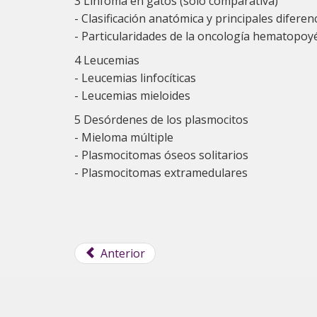
3 Linfoma en gatos (sólo comparativa)
- Clasificación anatómica y principales difere
- Particularidades de la oncología hematopoyé
4 Leucemias
- Leucemias linfocíticas
- Leucemias mieloides
5 Desórdenes de los plasmocitos
- Mieloma múltiple
- Plasmocitomas óseos solitarios
- Plasmocitomas extramedulares
Anterior