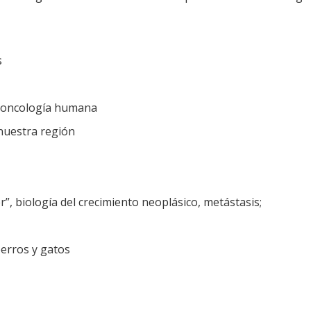
s
 oncología humana
nuestra región
r”, biología del crecimiento neoplásico, metástasis;
perros y gatos