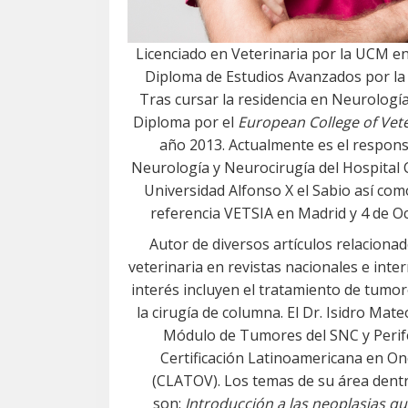
Licenciado en Veterinaria por la UCM en
Diploma de Estudios Avanzados por la
Tras cursar la residencia en Neurología
Diploma por el
European College of Vet
año 2013. Actualmente es el responsa
Neurología y Neurocirugía del Hospital C
Universidad Alfonso X el Sabio así com
referencia VETSIA en Madrid y 4 de O
Autor de diversos artículos relaciona
veterinaria en revistas nacionales e inte
interés incluyen el tratamiento de tumor
la cirugía de columna. El Dr. Isidro Mate
Módulo de Tumores del SNC y Perifé
Certificación Latinoamericana en On
(CLATOV). Los temas de su área dent
son:
Introducción a las neoplasias qu