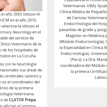
Veterinarias-UBA). Ayud
Clínica Médica de Pequeños
 el año 2003 obtuvo el
de Ciencias Veterinari
 UCM en el año 2010.
Endocrinología del Hospi
 veterinaria obtuvo el
pasantías de grado y posgr
erinary Neurology
en el
Magister en Medicina 
ble del servicio de
(Módulo Endocrinología), U
línico Veterinario de la
la Especialidad en Clínic
o de los hospitales de
Endocrinología), Universi
ctubre en La Coruña.
(Perú). La Dra. Marí
dos con la neurología
coordinadora del Módulo 
rnacionales sus áreas de
la primera Certifica
es cerebrales caninos y
Latino
o es el coordinador del
rico de la primera
cología Veterinaria
ro de
CLATOV Prepa
e afectan al sistema