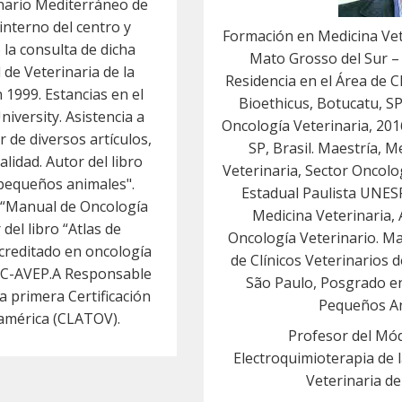
rinario Mediterráneo de
interno del centro y
Formación en Medicina Vete
 la consulta de dicha
Mato Grosso del Sur –
 de Veterinaria de la
Residencia en el Área de Cl
1999. Estancias en el
Bioethicus, Botucatu, SP
niversity. Asistencia a
Oncología Veterinaria, 201
r de diversos artículos,
SP, Brasil. Maestría, M
lidad. Autor del libro
Veterinaria, Sector Oncolo
e pequeños animales".
Estadual Paulista UNESP
o “Manual de Oncología
Medicina Veterinaria, 
del libro “Atlas de
Oncología Veterinario. Ma
creditado en oncología
de Clínicos Veterinarios
C-AVEP.A Responsable
São Paulo, Posgrado e
a primera Certificación
Pequeños An
oamérica (CLATOV).
Profesor del Mó
Electroquimioterapia de l
Veterinaria d