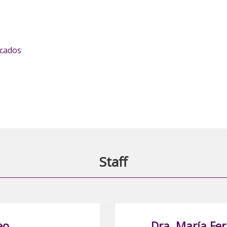
icados
Staff
eo
Dra. María Fe