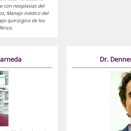
te con neoplasias del
os; Manejo médico del
ejo quirúrgico de los
érico.
Barneda
Dr. Denne