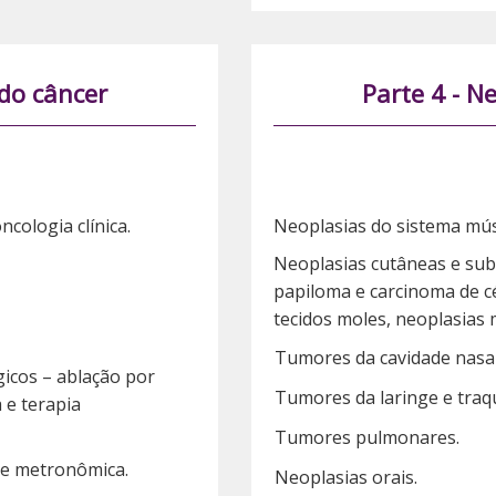
do câncer
Parte 4 - N
cologia clínica.
Neoplasias do sistema mús
Neoplasias cutâneas e subc
papiloma e carcinoma de c
tecidos moles, neoplasias 
Tumores da cavidade nasal 
gicos – ablação por
Tumores da laringe e traq
 e terapia
Tumores pulmonares.
 e metronômica.
Neoplasias orais.