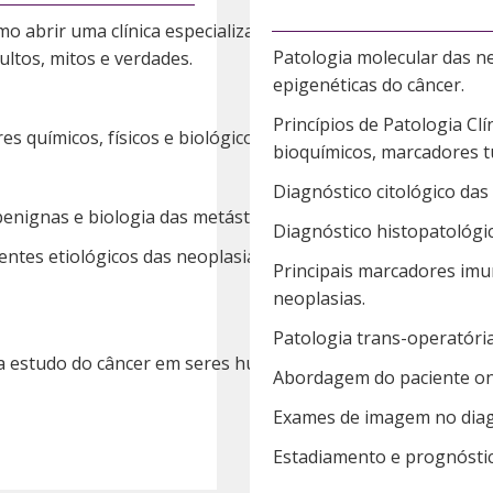
o abrir uma clínica especializada em
Patologia molecular das ne
ultos, mitos e verdades.
epigenéticas do câncer.
Princípios de Patologia Cl
es químicos, físicos e biológicos.
bioquímicos, marcadores t
Diagnóstico citológico das
benignas e biologia das metástases*.
Diagnóstico histopatológic
entes etiológicos das neoplasias em
Principais marcadores imu
neoplasias.
Patologia trans-operatória
a estudo do câncer em seres humanos.
Abordagem do paciente on
Exames de imagem no diag
Estadiamento e prognóstic