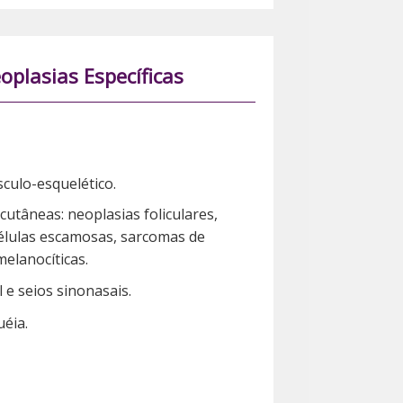
eoplasias Específicas
culo-esquelético.
utâneas: neoplasias foliculares,
élulas escamosas, sarcomas de
melanocíticas.
e seios sinonasais.
uéia.