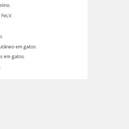
lino.
 FeLV.
o.
utâneo em gatos.
s em gatos.
.