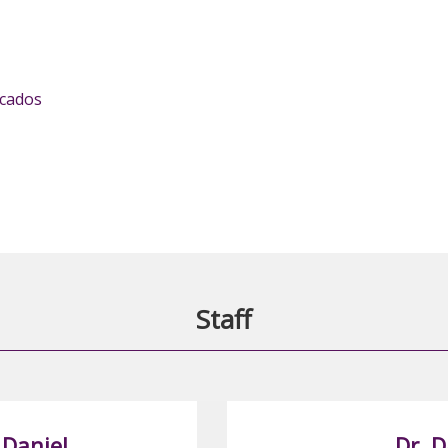
icados
Staff
 Daniel
Dr. D