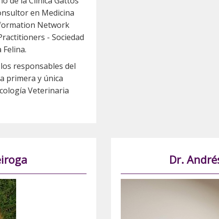
io de la Clínica Gattos
nsultor en Medicina
Information Network
ractitioners - Sociedad
 Felina.
e los responsables del
a primera y única
cología Veterinaria
eiroga
Dr. André