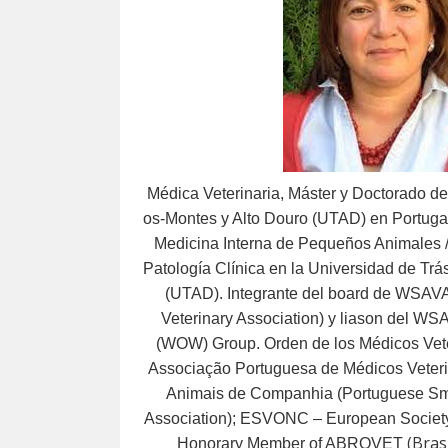
Médica Veterinaria, Máster y Doctorado d
os-Montes y Alto Douro (UTAD) en Portuga
Medicina Interna de Pequeños Animales / 
Patología Clínica en la
Universidad de Trá
(UTAD).
Integrante del board de WSAVA
Veterinary Association) y liason del W
(WOW) Group.
Orden de los Médicos Ve
Associação Portuguesa de Médicos Veteri
Animais de Companhia (Portuguese Sma
Association); ESVONC – European Society 
(Brasi
Honorary Member of ABROVET