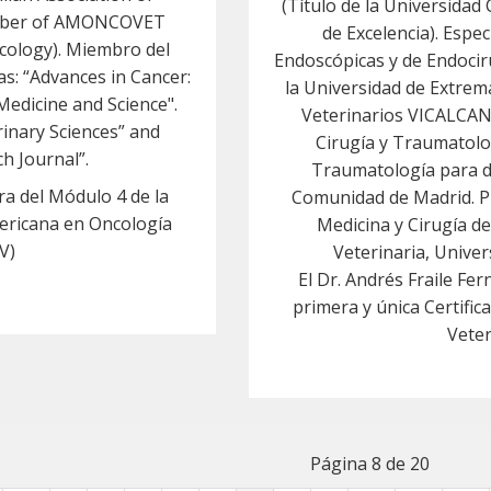
(Título de la Universida
ember of AMONCOVET
de Excelencia). Espec
ncology). Miembro del
Endoscópicas y de Endocir
as: “Advances in Cancer:
la Universidad de Extrem
Medicine and Science".
Veterinarios VICALCAN 
rinary Sciences” and
Cirugía y Traumatolog
h Journal”.
Traumatología para dis
ra del Módulo 4 de la
Comunidad de Madrid. 
mericana en Oncología
Medicina y Cirugía d
V)
Veterinaria, Unive
El Dr. Andrés Fraile Fe
primera y única Certifi
Veter
Página 8 de 20