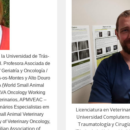
e
la
Universidad de Trás-
l.
Profesora Asociada de
Geriatría y Oncología /
s-os-Montes y Alto Douro
 (World Small Animal
SAVA Oncology Working
terinarios, APMVEAC –
nários Especialistas em
Licenciatura en Veterinar
ll Animal Veterinary
Universidad Complutense
of Veterinary Oncology,
Traumatología y Cirugí
lian Association of